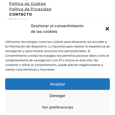
Política de Cookies
Política de Privacidad
CONTACTO
Hablemos
Pago Seguro a Través de Amazon
Gestionar el consentimiento
de las cookies
Utilizamos tecnologías como las cookies para almacenar y/o acceder a
la información del dispositivo. Lo hacemos para mejorar la experiencia de
navegación y para mostrar anuncios (no) personalizados. El
consentimiento a estas tecnologías nos permitirá procesar datos como el
Incluimos productos que creemos que son útiles para nuestros lectores. Si
comportamiento de navegación o los ID's únicos en este sitio. No
compra a través de enlaces en esta página, podemos ganar una pequeña
consentir o retirar el consentimiento, puede afectar negativamente a
comisión.
ciertas características y funciones.
Aceptar
Seguridad y aprendizaje en cada escalón, la
Denegar
torre de aprendizaje perfecta para tu
pequeño campeón ❤
Ver preferencias